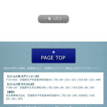
一覧へ戻る
宿泊や日帰りの観光、団体旅行など、茨城県のドライブ・観光なら水戸ドライブインへ！
【ひたちの里 水戸インター店】
〒311-4163 茨城県水戸市加倉井町宿後415｜TEL 029（253）3251｜FAX 029（253）3468
【ひたちの里 牛久大仏店】
〒300-1147 茨城県牛久市久野町2083｜TEL 0298（89）2927｜FAX 0298（89）2957
【運営】
安全商事株式会社 茨城県水戸市加倉井町宿後415｜TEL 029（303）8200(代)｜FAX
029（291）8976