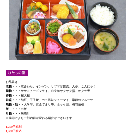
お品書き
煮物・・・
京合わせ、インゲン、サツマ甘露煮、人参、こんにゃく
揚物・・・
ササミチーズフライ、白身魚サクサク揚、オクラ天
香物・・・
桜大根
前盛・・・
納豆、玉子焼、カニ風味シューマイ、季節のフルーツ
焼物・他・・
大学芋、黄金てまり串、ホッケ焼、梅花蓮根
飯 ・・・
白飯
汁物・・・
味噌汁
※季節により一部内容が変わる場合がございます
1,200円税別
1,320円税込