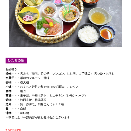
お品書き
揚物・・・
天ぷら（海老、竹の子、レンコン、しし唐、山芋磯辺） 天つゆ・おろし
水菓子・・
季節のフルーツ・甘味
香物 ・・
桜大根
小鉢・・・
おくらと姫竹の和え物（ゆず風味）、レタス
合物・・・
納豆
前盛・・・
玉子焼、中華ポテト、ミニチキン（レモンハーブ）
焼物・・・
鰆西京焼、梅花蓮根
造り・・・
鮪、赤海老、刺身こんにゃく２種
飯 ・・・
白飯
汁物・・・
吸い物
※季節により一部内容が変わる場合がございます
2,000円税別