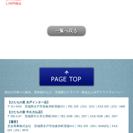
2,200円税込
一覧へ戻る
宿泊や日帰りの観光、団体旅行など、茨城県のドライブ・観光なら水戸ドライブインへ！
【ひたちの里 水戸インター店】
〒311-4163 茨城県水戸市加倉井町宿後415｜TEL 029（253）3251｜FAX 029（253）3468
【ひたちの里 牛久大仏店】
〒300-1147 茨城県牛久市久野町2083｜TEL 0298（89）2927｜FAX 0298（89）2957
【運営】
安全商事株式会社 茨城県水戸市加倉井町宿後415｜TEL 029（303）8200(代)｜FAX
029（291）8976