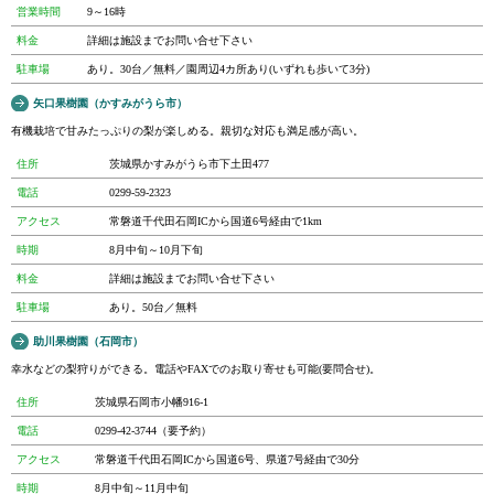
営業時間
9～16時
料金
詳細は施設までお問い合せ下さい
駐車場
あり。30台／無料／園周辺4カ所あり(いずれも歩いて3分)
矢口果樹園（かすみがうら市）
有機栽培で甘みたっぷりの梨が楽しめる。親切な対応も満足感が高い。
住所
茨城県かすみがうら市下土田477
電話
0299-59-2323
アクセス
常磐道千代田石岡ICから国道6号経由で1km
時期
8月中旬～10月下旬
料金
詳細は施設までお問い合せ下さい
駐車場
あり。50台／無料
助川果樹園（石岡市）
幸水などの梨狩りができる。電話やFAXでのお取り寄せも可能(要問合せ)。
住所
茨城県石岡市小幡916-1
電話
0299-42-3744（要予約）
アクセス
常磐道千代田石岡ICから国道6号、県道7号経由で30分
時期
8月中旬～11月中旬