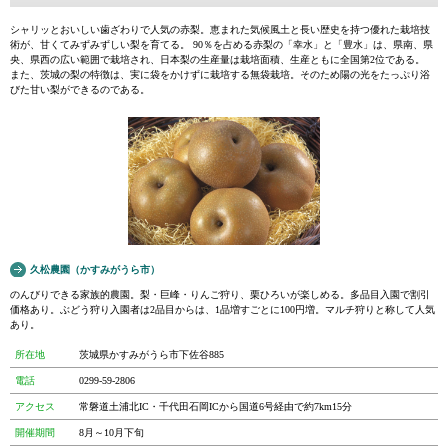
シャリッとおいしい歯ざわりで人気の赤梨。恵まれた気候風土と長い歴史を持つ優れた栽培技
術が、甘くてみずみずしい梨を育てる。 90％を占める赤梨の「幸水」と「豊水」は、県南、県
央、県西の広い範囲で栽培され、日本梨の生産量は栽培面積、生産ともに全国第2位である。
また、茨城の梨の特徴は、実に袋をかけずに栽培する無袋栽培。そのため陽の光をたっぷり浴
びた甘い梨ができるのである。
久松農園（かすみがうら市）
のんびりできる家族的農園。梨・巨峰・りんご狩り、栗ひろいが楽しめる。多品目入園で割引
価格あり。ぶどう狩り入園者は2品目からは、1品増すごとに100円増。マルチ狩りと称して人気
あり。
所在地
茨城県かすみがうら市下佐谷885
電話
0299-59-2806
アクセス
常磐道土浦北IC・千代田石岡ICから国道6号経由で約7km15分
開催期間
8月～10月下旬