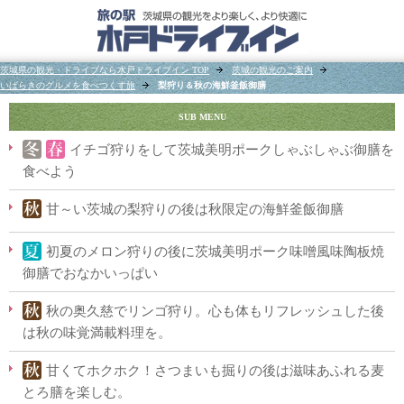
茨城県の観光・ドライブなら水戸ドライブイン TOP
茨城の観光のご案内
いばらきのグルメを食べつくす旅
梨狩り＆秋の海鮮釜飯御膳
SUB MENU
イチゴ狩りをして茨城美明ポークしゃぶしゃぶ御膳を
食べよう
甘～い茨城の梨狩りの後は秋限定の海鮮釜飯御膳
初夏のメロン狩りの後に茨城美明ポーク味噌風味陶板焼
御膳でおなかいっぱい
秋の奥久慈でリンゴ狩り。心も体もリフレッシュした後
は秋の味覚満載料理を。
甘くてホクホク！さつまいも掘りの後は滋味あふれる麦
とろ膳を楽しむ。