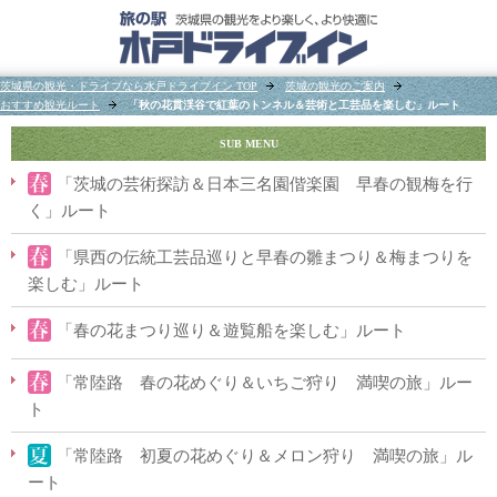
茨城県の観光・ドライブなら水戸ドライブイン TOP
茨城の観光のご案内
おすすめ観光ルート
「秋の花貫渓谷で紅葉のトンネル＆芸術と工芸品を楽しむ」ルート
SUB MENU
「茨城の芸術探訪＆日本三名園偕楽園 早春の観梅を行
く」ルート
「県西の伝統工芸品巡りと早春の雛まつり＆梅まつりを
楽しむ」ルート
「春の花まつり巡り＆遊覧船を楽しむ」ルート
「常陸路 春の花めぐり＆いちご狩り 満喫の旅」ルー
ト
「常陸路 初夏の花めぐり＆メロン狩り 満喫の旅」ル
ート