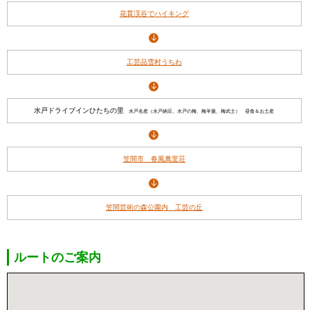
花貫渓谷でハイキング
工芸品雪村うちわ
水戸ドライブインひたちの里
水戸名産（水戸納豆、水戸の梅、梅羊羹、梅武士） 昼食＆お土産
笠間市 春風萬里荘
笠間芸術の森公園内 工芸の丘
ルートのご案内