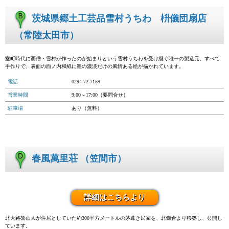
茨城県郷土工芸品雪村うちわ 枡儀団扇店
（常陸太田市）
室町時代に画僧・雪村が作ったのが始まりという雪村うちわを受け継ぐ唯一の製造元。すべて
手作りで、表面の西ノ内和紙に墨の濃淡だけの風情ある絵が描かれています。
電話
0294-72-7159
営業時間
9:00～17:00（要問合せ）
駐車場
あり（無料）
春風萬里荘 （笠間市）
詳細はこちらより
北大路魯山人が住居としていた約300平方メートルの茅葺き民家を、北鎌倉より移築し、公開し
ています。