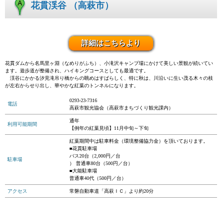
花貫渓谷 （高萩市）
詳細はこちらより
花貫ダムから名馬里ヶ淵（なめりがふち）、小滝沢キャンプ場にかけて美しい景観が続いてい
ます。遊歩道が整備され、ハイキングコースとしても最適です。
渓谷にかかる汐見滝吊り橋からの眺めはすばらしく、特に秋は、川沿いに生い茂る木々の枝
が左右からせり出し、華やかな紅葉のトンネルになります。
0293-23-7316
電話
高萩市観光協会（高萩市まちづくり観光課内）
通年
利用可能期間
【例年の紅葉見頃】11月中旬～下旬
紅葉期間中は駐車料金（環境整備協力金）を頂いております。
■花貫駐車場
バス20台（2,000円／台
駐車場
） 普通車80台（500円／台）
■大能駐車場
普通車40代（500円／台）
アクセス
常磐自動車道「高萩ＩＣ」より約20分