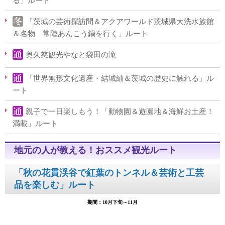
る」ルート
「茨城の芸術探訪問＆アクアワールド茨城県大洗水族館
＆名物 常陸あんこう鍋を行く」ルート
奥久慈観光やなと袋田の滝
「世界無形文化遺産・結城紬＆茨城の歴史に触れる」ル
ート
親子で一日楽しもう！「動物園＆遊園地＆海鮮お土産！
満載」ルート
地元の人が教える！おススメ観光ルート
「秋の花貫渓谷で紅葉のトンネル＆芸術と工芸
品を楽しむ」ルート
期間：10月下旬～11月