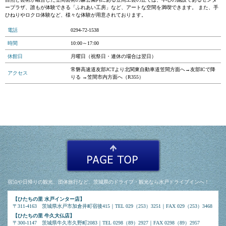
ープラザ、誰もが体験できる「ふれあい工房」など、アートな空間を満喫できます。 また、手
ひねりやロクロ体験など、様々な体験が用意されております。
電話
0294-72-1538
時間
10:00～17:00
休館日
月曜日（祝祭日・連休の場合は翌日）
常磐高速道友部JCTより北関東自動車道笠間方面へ→友部ICで降
アクセス
りる →笠間市内方面へ（R355）
宿泊や日帰りの観光、団体旅行など、茨城県のドライブ・観光なら水戸ドライブインへ！
【ひたちの里 水戸インター店】
〒311-4163 茨城県水戸市加倉井町宿後415｜TEL 029（253）3251｜FAX 029（253）3468
【ひたちの里 牛久大仏店】
〒300-1147 茨城県牛久市久野町2083｜TEL 0298（89）2927｜FAX 0298（89）2957