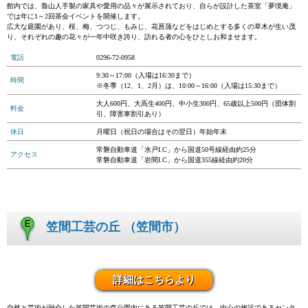
館内では、魯山人手製の家具や愛用の品々が展示されており、自らが設計した茶室「夢境庵」
では年に1～2回茶会イベントを開催します。
広大な庭園があり、桜、梅、つつじ、もみじ、花菖蒲などをはじめとする多くの草木が生い茂
り、それぞれの趣の花々が一年中咲き誇り、訪れる者の心をひとしお和ませます。
電話
0296-72-0958
9:30～17:00（入場は16:30まで）
時間
※冬季（12、1、2月）は、10:00～16:00（入場は15:30まで）
大人600円、大高生400円、中小生300円、65歳以上500円（団体割
料金
引、障害車割引あり）
休日
月曜日（祝日の場合はその翌日）年始年末
常磐自動車道「水戸I.C」から国道50号線経由約25分
アクセス
常磐自動車道「岩間I.C」から国道355線経由約20分
笠間工芸の丘 （笠間市）
詳細はこちらより
自然と芸術が融合した笠間芸術の森公園内にある笠間工芸の丘では、中心の施設であるセンタ