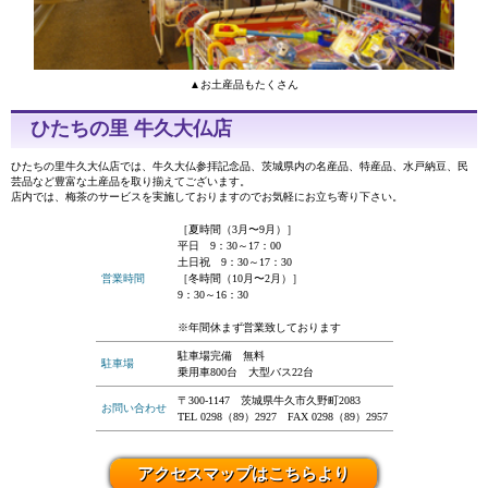
▲お土産品もたくさん
ひたちの里 牛久大仏店
ひたちの里牛久大仏店では、牛久大仏参拝記念品、茨城県内の名産品、特産品、水戸納豆、民
芸品など豊富な土産品を取り揃えてございます。
店内では、梅茶のサービスを実施しておりますのでお気軽にお立ち寄り下さい。
［夏時間（3月〜9月）］
平日 9：30～17：00
土日祝 9：30～17：30
営業時間
［冬時間（10月〜2月）］
9：30～16：30
※年間休まず営業致しております
駐車場完備 無料
駐車場
乗用車800台 大型バス22台
〒300-1147 茨城県牛久市久野町2083
お問い合わせ
TEL 0298（89）2927 FAX 0298（89）2957
アクセスマップはこちらより