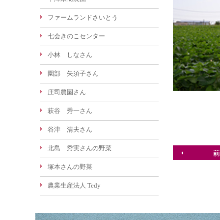
ファームランドさいとう
七会きのこセンター
小林 しなさん
園部 矢須子さん
庄司農園さん
萩谷 秀一さん
谷津 清夫さん
北島 秀実さんの野菜
塚本さんの野菜
農業生産法人 Tedy