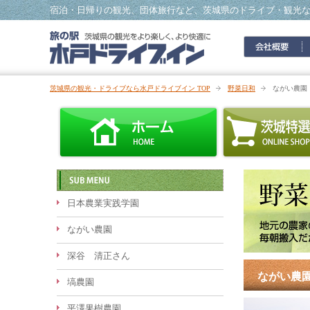
宿泊・日帰りの観光、団体旅行など、茨城県のドライブ・観光
茨城県の観光・ドライブなら水戸ドライブイン TOP
野菜日和
ながい農園
日本農業実践学園
ながい農園
深谷 清正さん
ながい農
塙農園
平澤果樹農園